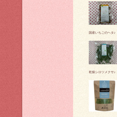
国産いちごのヘタ♪
乾燥シロツメクサ♪