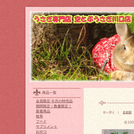
商品一覧
会員限定 今月の特売品
期間限定！数量限定！
新着商品
並べ替え |
名前順
牧草
フード
全10
サプリメント
おやつ