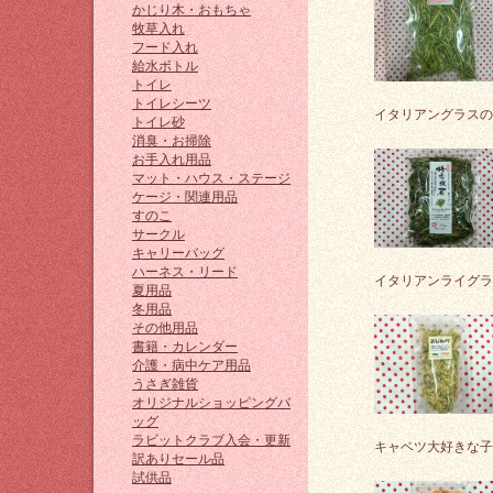
かじり木・おもちゃ
牧草入れ
フード入れ
給水ボトル
トイレ
トイレシーツ
イタリアングラスの
トイレ砂
消臭・お掃除
お手入れ用品
マット・ハウス・ステージ
ケージ・関連用品
すのこ
サークル
キャリーバッグ
ハーネス・リード
イタリアンライグラ
夏用品
冬用品
その他用品
書籍・カレンダー
介護・病中ケア用品
うさぎ雑貨
オリジナルショッピングバ
ッグ
ラビットクラブ入会・更新
キャベツ大好きな子
訳ありセール品
試供品